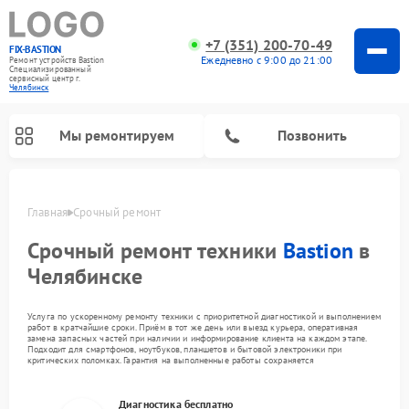
+7 (351) 200-70-49
FIX-BASTION
Ежедневно с 9:00 до 21:00
Ремонт устройств Bastion
Специализированный
cервисный центр г.
Челябинск
Мы ремонтируем
Позвонить
Главная
Срочный ремонт
Срочный ремонт техники
Bastion
в
Челябинске
Услуга по ускоренному ремонту техники с приоритетной диагностикой и выполнением
работ в кратчайшие сроки. Приём в тот же день или выезд курьера, оперативная
замена запасных частей при наличии и информирование клиента на каждом этапе.
Подходит для смартфонов, ноутбуков, планшетов и бытовой электроники при
критических поломках. Гарантия на выполненные работы сохраняется
Диагностика бесплатно